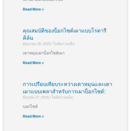
Read More »
คุณสมบัติของบ็อกไซต์เผาแบบโรตารี
คิล์น
มิถุนายน 18, 2025
ไม่มีความเห็น
เตาหมุนเผาบ็อกไซต์เผา
Read More »
การเปรียบเทียบระหว่างเตาหมุนและเตา
เผาแบบเพลาสำหรับการเผาบ็อกไซต์:
มีนาคม 27, 2025
ไม่มีความเห็น
บอกไซต์
Read More »