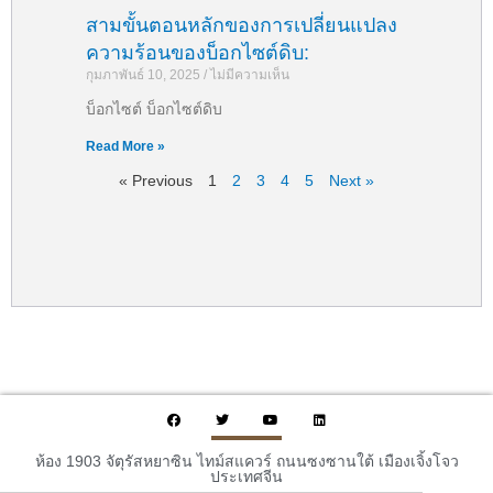
สามขั้นตอนหลักของการเปลี่ยนแปลง
ความร้อนของบ็อกไซต์ดิบ:
กุมภาพันธ์ 10, 2025
ไม่มีความเห็น
บ็อกไซต์ บ็อกไซต์ดิบ
Read More »
« Previous
1
2
3
4
5
Next »
ห้อง 1903 จัตุรัสหยาซิน ไทม์สแควร์ ถนนซงซานใต้ เมืองเจิ้งโจว
ประเทศจีน